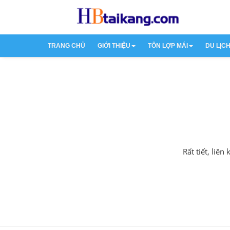
TRANG CHỦ
GIỚI THIỆU
TÔN LỢP MÁI
DU LỊC
Về hệ thống
Tôn Lạnh
Du L
Rất tiết, liê