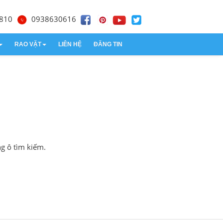
810
0938630616
RAO VẶT
LIÊN HỆ
ĐĂNG TIN
Thiết kế website
Kế toán dịch vụ
ng ô tìm kiếm.