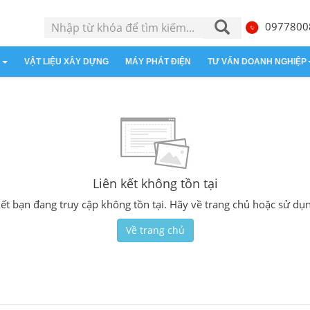
0977800
H
VẬT LIỆU XÂY DỰNG
MÁY PHÁT ĐIỆN
TƯ VẤN DOANH NGHIỆP
ịch Trong Nước
Về năng lực
Tôn Cách Nhiệt
Thành lập doanh nghiệp
Du Lịch Nước Ngoài
Tin khác
Nhận seo từ khóa
Bao bì
Liên kết không tồn tại
n kết bạn đang truy cập không tồn tại. Hãy về trang chủ hoặc sử dụ
Về trang chủ