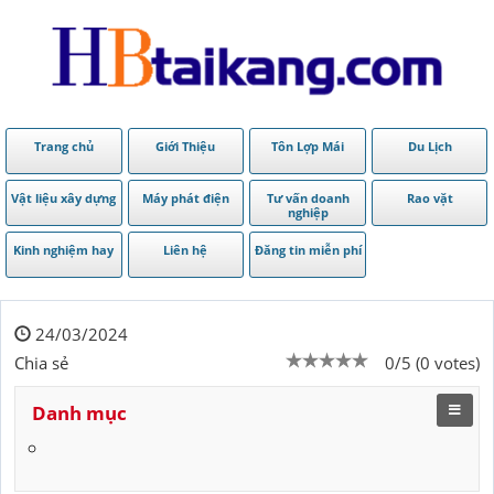
Trang chủ
Giới Thiệu
Tôn Lợp Mái
Du Lịch
Vật liệu xây dựng
Máy phát điện
Tư vấn doanh
Rao vặt
nghiệp
Kinh nghiệm hay
Liên hệ
Đăng tin miễn phí
24/03/2024
Chia sẻ
0/5 (0 votes)
Danh mục