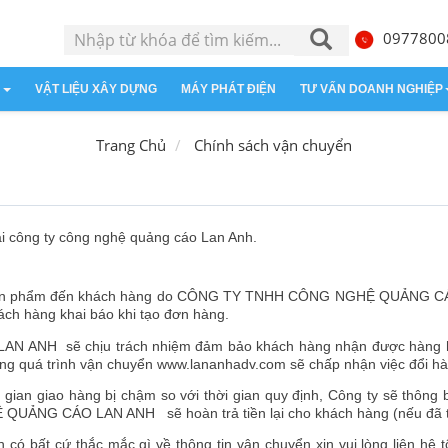
0977800
H
VẬT LIỆU XÂY DỰNG
MÁY PHÁT ĐIỆN
TƯ VẤN DOANH NGHIỆP
ịch Trong Nước
Về năng lực
Tôn Cách Nhiệt
Thành lập doanh nghiệp
Du Lịch Nước Ngoài
Tin khác
Trang Chủ
Chính sách vận chuyển
Nhận seo từ khóa
Bao bì
ại công ty công nghệ quảng cáo Lan Anh.
 sản phẩm đến khách hàng do CÔNG TY TNHH CÔNG NGHỆ QUẢNG CÁO
ch hàng khai báo khi tạo đơn hàng.
 sẽ chịu trách nhiệm đảm bảo khách hàng nhận được hàng hóa đ
rong quá trình vận chuyển www.lananhadv.com sẽ chấp nhận việc đổi h
 gian giao hàng bị chậm so với thời gian quy định, Công ty sẽ thôn
NG CÁO LAN ANH sẽ hoàn trả tiền lại cho khách hàng (nếu đã th
có bất cứ thắc mắc gì về thông tin vận chuyển xin vui lòng liên hệ