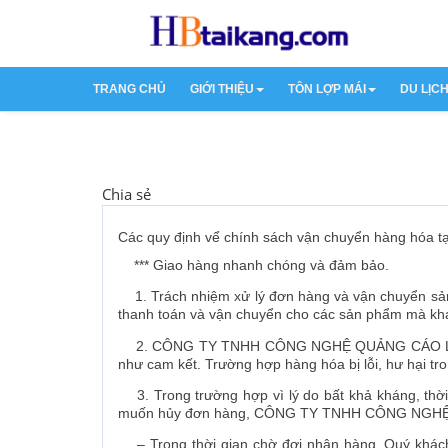
TRANG CHỦ
GIỚI THIỆU
TÔN LỢP MÁI
DU LỊC
Về hệ thống
Tôn Lạnh
Du L
Chia sẻ
Các quy định vể chính sách vận chuyển hàng hóa t
*** Giao hàng nhanh chóng và đảm bảo.
1. Trách nhiệm xử lý đơn hàng và vận chuyển
thanh toán và vận chuyển cho các sản phẩm mà khá
2. CÔNG TY TNHH CÔNG NGHỆ QUẢNG CÁO LAN ANH
như cam kết. Trường hợp hàng hóa bị lỗi, hư hại t
3. Trong trường hợp vì lý do bất khả kháng, thời
muốn hủy đơn hàng, CÔNG TY TNHH CÔNG NGHỆ QUẢ
– Trong thời gian chờ đợi nhận hàng, Quý khách 