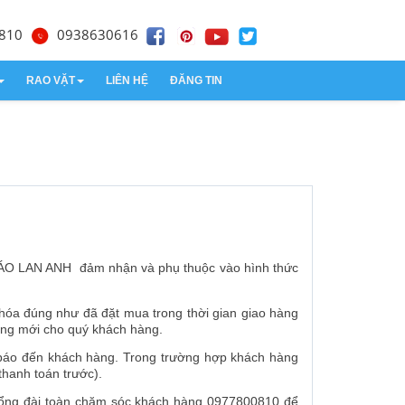
810
0938630616
RAO VẶT
LIÊN HỆ
ĐĂNG TIN
Thiết kế website
Kế toán dịch vụ
 LAN ANH đảm nhận và phụ thuộc vào hình thức
úng như đã đặt mua trong thời gian giao hàng
àng mới cho quý khách hàng.
g báo đến khách hàng. Trong trường hợp khách hàng
anh toán trước).
 tổng đài toàn chăm sóc khách hàng 0977800810 để