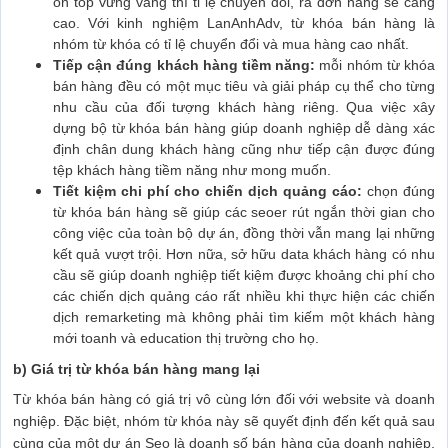
on top vững vàng thì tỉ lệ chuyển đổi, ra đơn hàng sẽ càng
cao. Với kinh nghiệm LanAnhAdv, từ khóa bán hàng là
nhóm từ khóa có tỉ lệ chuyển đổi và mua hàng cao nhất.
Tiếp cận đúng khách hàng tiềm năng:
mỗi nhóm từ khóa
bán hàng đều có một mục tiêu và giải pháp cụ thể cho từng
nhu cầu của đối tượng khách hàng riêng. Qua việc xây
dựng bộ từ khóa bán hàng giúp doanh nghiệp dễ dàng xác
định chân dung khách hàng cũng như tiếp cận được đúng
tệp khách hàng tiềm năng như mong muốn.
Tiết kiệm chi phí cho chiến dịch quảng cáo:
chọn đúng
từ khóa bán hàng sẽ giúp các seoer rút ngắn thời gian cho
công việc của toàn bộ dự án, đồng thời vẫn mang lại những
kết quả vượt trội. Hơn nữa, sở hữu data khách hàng có nhu
cầu sẽ giúp doanh nghiệp tiết kiệm được khoảng chi phí cho
các chiến dịch quảng cáo rất nhiều khi thực hiện các chiến
dịch remarketing mà không phải tìm kiếm một khách hàng
mới toanh và education thị trường cho họ.
b) Giá trị từ khóa bán hàng mang lại
Từ khóa bán hàng có giá trị vô cùng lớn đối với website và doanh
nghiệp. Đặc biệt, nhóm từ khóa này sẽ quyết định đến kết quả sau
cùng của một dự án Seo là doanh số bán hàng của doanh nghiệp.