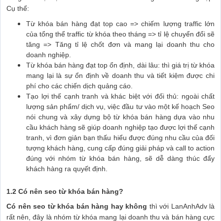
Cụ thể:
Từ khóa bán hàng đạt top cao => chiếm lượng traffic lớn
của tổng thể traffic từ khóa theo tháng => tỉ lệ chuyển đổi sẽ
tăng => Tăng tỉ lệ chốt đơn và mang lại doanh thu cho
doanh nghiệp.
Từ khóa bán hàng đạt top ổn định, dài lâu: thì giá trị từ khóa
mang lại là sự ổn định về doanh thu và tiết kiệm được chi
phí cho các chiến dịch quảng cáo.
Tạo lợi thế cạnh tranh và khác biệt với đối thủ: ngoài chất
lượng sản phẩm/ dịch vụ, việc đầu tư vào một kế hoạch Seo
nói chung và xây dựng bộ từ khóa bán hàng dựa vào nhu
cầu khách hàng sẽ giúp doanh nghiệp tạo được lợi thế cạnh
tranh, vì đơn giản bạn thấu hiểu được đúng nhu cầu của đối
tượng khách hàng, cung cấp đúng giải pháp và call to action
đúng với nhóm từ khóa bán hàng, sẽ dễ dàng thúc đẩy
khách hàng ra quyết định.
1.2 Có nên seo từ khóa bán hàng?
Có nên seo từ khóa bán hàng hay không
thì với LanAnhAdv là
rất nên, đây là nhóm từ khóa mang lại doanh thu và bán hàng cực