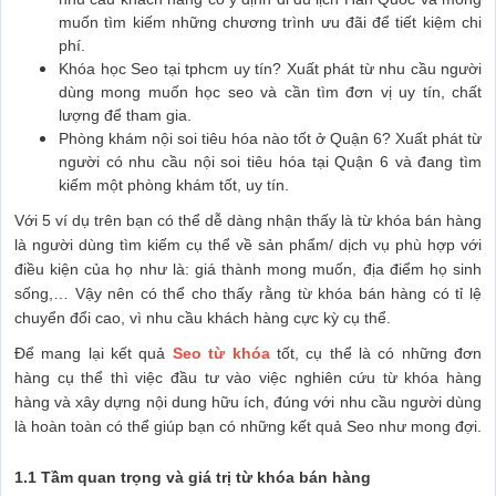
muốn tìm kiếm những chương trình ưu đãi để tiết kiệm chi
phí.
Khóa học Seo tại tphcm uy tín? Xuất phát từ nhu cầu người
dùng mong muốn học seo và cần tìm đơn vị uy tín, chất
lượng để tham gia.
Phòng khám nội soi tiêu hóa nào tốt ở Quận 6? Xuất phát từ
người có nhu cầu nội soi tiêu hóa tại Quận 6 và đang tìm
kiếm một phòng khám tốt, uy tín.
Với 5 ví dụ trên bạn có thể dễ dàng nhận thấy là từ khóa bán hàng
là người dùng tìm kiếm cụ thể về sản phẩm/ dịch vụ phù hợp với
điều kiện của họ như là: giá thành mong muốn, địa điểm họ sinh
sống,… Vậy nên có thể cho thấy rằng từ khóa bán hàng có tỉ lệ
chuyển đổi cao, vì nhu cầu khách hàng cực kỳ cụ thể.
Để mang lại kết quả
Seo từ khóa
tốt, cụ thể là có những đơn
hàng cụ thể thì việc đầu tư vào việc nghiên cứu từ khóa hàng
hàng và xây dựng nội dung hữu ích, đúng với nhu cầu người dùng
là hoàn toàn có thể giúp bạn có những kết quả Seo như mong đợi.
1.1 Tầm quan trọng và giá trị từ khóa bán hàng