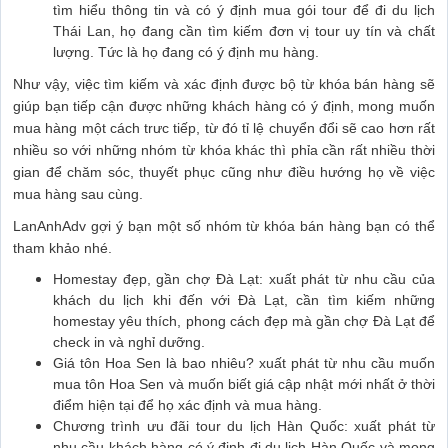
tìm hiểu thông tin và có ý định mua gói tour để đi du lịch
Thái Lan, họ đang cần tìm kiếm đơn vị tour uy tín và chất
lượng. Tức là họ đang có ý định mu hàng.
Như vậy, việc tìm kiếm và xác định được bộ từ khóa bán hàng sẽ
giúp bạn tiếp cận được những khách hàng có ý định, mong muốn
mua hàng một cách trưc tiếp, từ đó tỉ lệ chuyển đổi sẽ cao hơn rất
nhiều so với những nhóm từ khóa khác thì phỉa cần rất nhiều thời
gian để chăm sóc, thuyết phục cũng như điều hướng họ về việc
mua hàng sau cùng.
LanAnhAdv gợi ý bạn một số nhóm từ khóa bán hàng bạn có thể
tham khảo nhé.
Homestay đẹp, gần chợ Đà Lạt: xuất phát từ nhu cầu của
khách du lịch khi đến với Đà Lạt, cần tìm kiếm những
homestay yêu thích, phong cách đẹp mà gần chợ Đà Lạt để
check in và nghỉ dưỡng.
Giá tôn Hoa Sen là bao nhiêu? xuất phát từ nhu cầu muốn
mua tôn Hoa Sen và muốn biết giá cập nhật mới nhất ở thời
điểm hiện tại để họ xác định và mua hàng.
Chương trình ưu đãi tour du lịch Hàn Quốc: xuất phát từ
nhu cầu khách hàng có ý định đi du lịch Hàn Quốc và mong