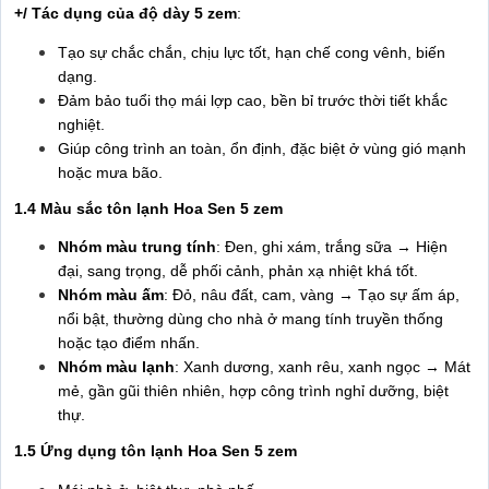
+/ Tác dụng của độ dày 5 zem
:
Tạo sự chắc chắn, chịu lực tốt, hạn chế cong vênh, biến
dạng.
Đảm bảo tuổi thọ mái lợp cao, bền bỉ trước thời tiết khắc
nghiệt.
Giúp công trình an toàn, ổn định, đặc biệt ở vùng gió mạnh
hoặc mưa bão.
1.4 Màu sắc tôn lạnh Hoa Sen 5 zem
Nhóm màu trung tính
: Đen, ghi xám, trắng sữa → Hiện
đại, sang trọng, dễ phối cảnh, phản xạ nhiệt khá tốt.
Nhóm màu ấm
: Đỏ, nâu đất, cam, vàng → Tạo sự ấm áp,
nổi bật, thường dùng cho nhà ở mang tính truyền thống
hoặc tạo điểm nhấn.
Nhóm màu lạnh
: Xanh dương, xanh rêu, xanh ngọc → Mát
mẻ, gần gũi thiên nhiên, hợp công trình nghỉ dưỡng, biệt
thự.
1.5 Ứng dụng tôn lạnh Hoa Sen 5 zem