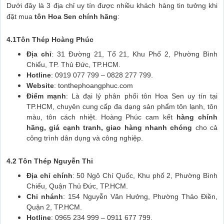
Dưới đây là 3 địa chỉ uy tín được nhiều khách hàng tin tưởng khi
đặt mua
tôn Hoa Sen chính hãng
:
4.1Tôn Thép Hoàng Phúc
Địa chỉ
: 31 Đường 21, Tổ 21, Khu Phố 2, Phường Bình
Chiểu, TP. Thủ Đức, TP.HCM.
Hotline
: 0919 077 799 – 0828 277 799.
Website
:
tonthephoangphuc.com
Điểm mạnh
: Là đại lý phân phối tôn Hoa Sen uy tín tại
TP.HCM, chuyên cung cấp đa dạng sản phẩm tôn lạnh, tôn
màu, tôn cách nhiệt. Hoàng Phúc cam kết
hàng chính
hãng, giá cạnh tranh, giao hàng nhanh chóng
cho cả
công trình dân dụng và công nghiệp.
4.2 Tôn Thép Nguyễn Thi
Địa chỉ chính
: 50 Ngô Chí Quốc, Khu phố 2, Phường Bình
Chiểu, Quận Thủ Đức, TP.HCM.
Chi nhánh
: 154 Nguyễn Văn Hưởng, Phường Thảo Điền,
Quận 2, TP.HCM.
Hotline
: 0965 234 999 – 0911 677 799.