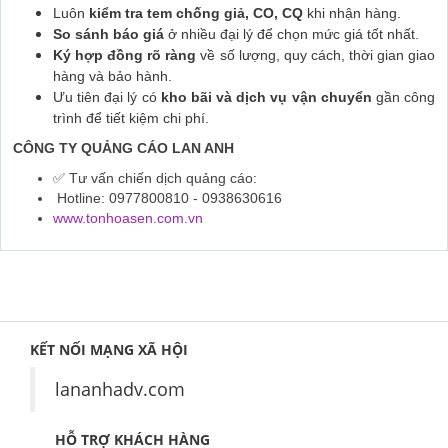
Luôn
kiểm tra tem chống giả, CO, CQ
khi nhận hàng.
So sánh báo giá
ở nhiều đại lý để chọn mức giá tốt nhất.
Ký hợp đồng rõ ràng
về số lượng, quy cách, thời gian giao
hàng và bảo hành.
Ưu tiên đại lý có
kho bãi và dịch vụ vận chuyển
gần công
trình để tiết kiệm chi phí.
CÔNG TY QUẢNG CÁO LAN ANH
✅ Tư vấn chiến dịch quảng cáo:
Hotline: 0977800810 - 0938630616
www.tonhoasen.com.vn
KẾT NỐI MẠNG XÃ HỘI
lananhadv.com
HỖ TRỢ KHÁCH HÀNG