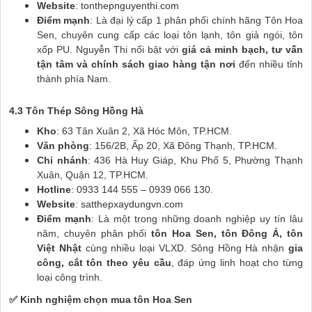
Website
:
tonthepnguyenthi.com
Điểm mạnh
: Là đại lý cấp 1 phân phối chính hãng Tôn Hoa
Sen, chuyên cung cấp các loại tôn lạnh, tôn giả ngói, tôn
xốp PU. Nguyễn Thi nổi bật với
giá cả minh bạch, tư vấn
tận tâm và chính sách giao hàng tận nơi
đến nhiều tỉnh
thành phía Nam.
4.3 Tôn Thép Sông Hồng Hà
Kho
: 63 Tân Xuân 2, Xã Hóc Môn, TP.HCM.
Văn phòng
: 156/2B, Ấp 20, Xã Đông Thạnh, TP.HCM.
Chi nhánh
: 436 Hà Huy Giáp, Khu Phố 5, Phường Thạnh
Xuân, Quận 12, TP.HCM.
Hotline
: 0933 144 555 – 0939 066 130.
Website
:
satthepxaydungvn.com
Điểm mạnh
: Là một trong những doanh nghiệp uy tín lâu
năm, chuyên phân phối
tôn Hoa Sen, tôn Đông Á, tôn
Việt Nhật
cùng nhiều loại VLXD. Sông Hồng Hà nhận
gia
công, cắt tôn theo yêu cầu
, đáp ứng linh hoạt cho từng
loại công trình.
✅ Kinh nghiệm chọn mua tôn Hoa Sen