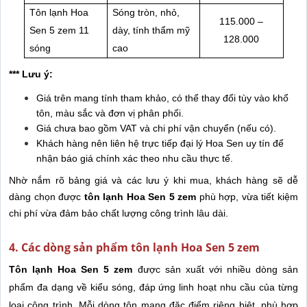
Tôn lạnh Hoa
Sóng tròn, nhỏ,
115.000 –
Sen 5 zem 11
dày, tính thẩm mỹ
128.000
sóng
cao
*** Lưu ý:
Giá trên mang tính tham khảo, có thể thay đổi tùy vào khổ
tôn, màu sắc và đơn vị phân phối.
Giá chưa bao gồm VAT và chi phí vận chuyển (nếu có).
Khách hàng nên liên hệ trực tiếp đại lý Hoa Sen uy tín để
nhận báo giá chính xác theo nhu cầu thực tế.
Nhờ nắm rõ bảng giá và các lưu ý khi mua, khách hàng sẽ dễ
dàng chọn được
tôn lạnh Hoa Sen 5 zem
phù hợp, vừa tiết kiệm
chi phí vừa đảm bảo chất lượng công trình lâu dài.
4. Các dòng sản phẩm tôn lạnh Hoa Sen 5 zem
Tôn lạnh Hoa Sen 5 zem
được sản xuất với nhiều dòng sản
phẩm đa dạng về kiểu sóng, đáp ứng linh hoạt nhu cầu của từng
loại công trình. Mỗi dòng tôn mang đặc điểm riêng biệt, phù hợp