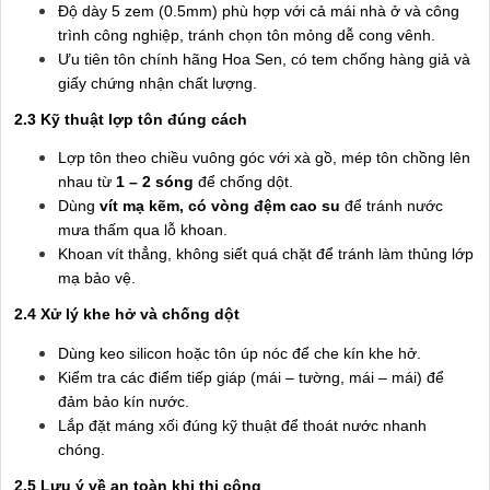
Độ dày 5 zem (0.5mm) phù hợp với cả mái nhà ở và công
trình công nghiệp, tránh chọn tôn mỏng dễ cong vênh.
Ưu tiên tôn chính hãng Hoa Sen, có tem chống hàng giả và
giấy chứng nhận chất lượng.
2.3 Kỹ thuật lợp tôn đúng cách
Lợp tôn theo chiều vuông góc với xà gồ, mép tôn chồng lên
nhau từ
1 – 2 sóng
để chống dột.
Dùng
vít mạ kẽm, có vòng đệm cao su
để tránh nước
mưa thấm qua lỗ khoan.
Khoan vít thẳng, không siết quá chặt để tránh làm thủng lớp
mạ bảo vệ.
2.4 Xử lý khe hở và chống dột
Dùng keo silicon hoặc tôn úp nóc để che kín khe hở.
Kiểm tra các điểm tiếp giáp (mái – tường, mái – mái) để
đảm bảo kín nước.
Lắp đặt máng xối đúng kỹ thuật để thoát nước nhanh
chóng.
2.5 Lưu ý về an toàn khi thi công