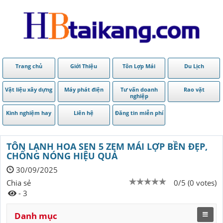
Trang chủ
Giới Thiệu
Tôn Lợp Mái
Du Lịch
Vật liệu xây dựng
Máy phát điện
Tư vấn doanh
Rao vặt
nghiệp
Kinh nghiệm hay
Liên hệ
Đăng tin miễn phí
TÔN LẠNH HOA SEN 5 ZEM MÁI LỢP BỀN ĐẸP,
CHỐNG NÓNG HIỆU QUẢ
30/09/2025
Chia sẻ
0/5 (0 votes)
- 3
Danh mục