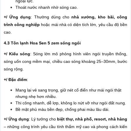
ngoại lực.
Thoát nước nhanh nhờ sóng cao.
+/ Ứng dụng
: Thường dùng cho
nhà xưởng, kho bãi, công
trình công nghiệp
hoặc mái nhà có diện tích lớn, yêu cầu độ bền
cao.
4.3 Tôn lạnh Hoa Sen 5 zem sóng ngói
+/ Kiểu sóng
: Sóng lớn mô phỏng hình viên ngói truyền thống,
sóng uốn cong mềm mại, chiều cao sóng khoảng 25–30mm, bước
sóng rộng.
+/ Đặc điểm
:
Mang lại vẻ sang trọng, giữ nét cổ điển như mái ngói thật
nhưng nhẹ hơn nhiều.
Thi công nhanh, dễ lợp, không lo nứt vỡ như ngói đất nung.
Bề mặt phủ màu bền đẹp, chống phai màu lâu dài.
+/ Ứng dụng
: Lý tưởng cho
biệt thự, nhà phố, resort, nhà hàng
– những công trình yêu cầu tính thẩm mỹ cao và phong cách kiến