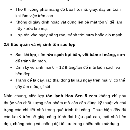
Thợ thi công phải mang đồ bảo hộ: mũ, giày, dây an toàn
khi làm việc trên cao.
Không đi giày đinh hoặc vật cứng lên bề mặt tôn vì dễ làm
trầy xước lớp mạ.
Lợp tôn vào ngày nắng ráo, tránh trời mưa hoặc gió mạnh.
2.6 Bảo quản và vệ sinh tôn sau lợp
Sau khi lợp, nên
rửa sạch bụi bẩn, vết bám xi măng, sơn
để tránh ăn mòn.
Định kỳ vệ sinh mái 6 – 12 tháng/lần để mái luôn sạch và
bền đẹp.
Tránh để lá cây, rác thải đọng lại lâu ngày trên mái vì có thể
gây ẩm mốc, gỉ sét.
Nhìn chung, việc lợp
tôn lạnh Hoa Sen 5 zem
không chỉ phụ
thuộc vào chất lượng sản phẩm mà còn cần đúng kỹ thuật và chú
trọng các chi tiết nhỏ trong quá trình thi công. Thực hiện đầy đủ
các lưu ý trên sẽ giúp công trình đạt hiệu quả cao, mái nhà bền
đẹp, chống nóng và chống dột tối ưu trong nhiều năm sử dụng.