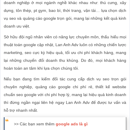
doanh nghiệp ở mọi ngành nghề khác nhau như: thú cưng, xây
dựng, tôn thép, pt gym, bao bì, thời trang, vận tải… lựa chọn dịch
vụ seo và quảng cáo google trọn gói, mang lại những kết quả kinh
doanh ưu việt.
Sở hữu đội ngũ nhân viên có năng lực chuyên môn, thấu hiểu mọi
thuật toán google cập nhật, Lan Anh Adv luôn có những chiến lược
marketing, seo cực kỳ hiệu quả, tối ưu chi phí khách hàng, mang
lại những chuyển đổi doanh thu khủng. Do đó, mọi khách hàng
hoàn toàn an tâm khi lựa chọn chúng tôi.
Nếu bạn đang tìm kiếm đối tác cung cấp dịch vụ seo trọn gói
chuyên nghiệp, quảng cáo google chi phí rẻ, thiết kế website
chuẩn seo google với chi phí hợp lý, mang lại hiệu quả kinh doanh
thì đừng ngần ngại liên hệ ngay Lan Anh Adv để được tư vấn và
hỗ trợ nhanh nhất.
>> Các bạn xem thêm
google ads là gì