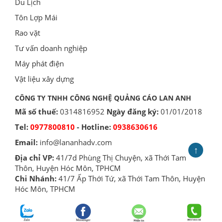
Du Lịch
Tôn Lợp Mái
Rao vặt
Tư vấn doanh nghiệp
Máy phát điện
Vật liệu xây dựng
CÔNG TY TNHH CÔNG NGHỆ QUẢNG CÁO LAN ANH
Mã số thuế:
0314816952
Ngày đăng ký:
01/01/2018
Tel:
0977800810
- Hotline:
0938630616
Email:
info@lananhadv.com
↑
Địa chỉ VP:
41/7d Phùng Thị Chuyện, xã Thới Tam
Thôn, Huyện Hóc Môn, TPHCM
Chi Nhánh:
41/7 Ấp Thới Tứ, xã Thới Tam Thôn, Huyện
Hóc Môn, TPHCM