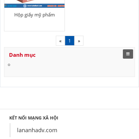
Hộp giấy mỹ phẩm
«
1
»
Danh mục
KẾT NỐI MẠNG XÃ HỘI
lananhadv.com