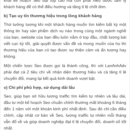
khai kế hoạch Seo đạt top cao mà còn phải hiểu được tâm lý
khách hàng để có thể điều hướng và tăng tỉ lệ chốt đơn.
b) Tạo uy tín thương hiệu trong lòng khách hàng
Thử tưởng tượng khi một khách hàng muốn tìm kiếm bất kỳ một
thông tin hay sản phẩm dịch vụ nào trong cùng một ngành nghề
của bạn, website của bạn đều luôn nằm ở top đầu, chất lượng bài
viết cực kỳ tốt, giải quyết được vấn đề và mong muốn của họ thì
thương hiệu của bạn có tạo được sự thiện cảm và ấn tượng hay
không.
Một chiến lược Seo được gọi là thành công, thì với LanAnhAdv
phải đạt cả 2 tiêu chí về nhận diện thương hiệu và cả tăng tỉ lệ
chuyển đổi, mang lại kết quả kinh doanh vượt bật.
c) Chi phí phù hợp, sử dụng dài lâu
Seo, giúp bạn sở hữu lượng traffic tìm kiếm tự nhiên và lâu dài,
đầu tư một kế hoạch Seo chuẩn chỉnh thường mất khoảng 6 tháng
đến 1 năm với một khoản kinh phí nhất định. Sau đó chỉ cần điều
chỉnh, cập nhật cơ bản về Seo, lượng traffic tự nhiên mỗi tháng
vẫn đổ về và giúp doanh nghiệp đạt tỉ lệ chuyển đổi, doanh số tốt
nhất.