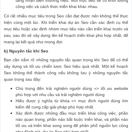
tăng nhận diện thương hiệu. Mỗi mục tiêu sẽ có khối lượng
công việc và cách thức triển khai khác nhau.
Có rất nhiều mục tiêu trong Seo cần đạt được nên không thể thực
hiện cùng một lúc. Khi triển khai dự án Seo cần xác định cụ thể
mục tiêu hoặc xác định nhóm mục tiêu nào cần triển khai trước và
sau, sau đó sẽ xây dựng lên kế hoạch triển khai phù hợp nhất, để
mang lại kết quả như mong đợi.
b) Nguyên tắc khi Seo
Bạn cần nắm rõ những nguyên tắc quan trọng khi Seo để có thể
xây dựng và tối ưu chiến lược Seo hiệu quả nhất. Một kế hoạch
Seo không thể thành công nếu không lưu ý những nguyên tắc
quan trọng sau đây:
Chú trọng đến trải nghiệm người dùng => tối ưu website
phù hợp với nhu cầu và trải nghiệm người dùng
Hiểu được ý nghĩa từ khóa => mục đích người dùng tìm
kiếm để cung cấp giải pháp phù hợp nhất.
Xác định được những đầu mục triển khai công việc, phần
nào quan trọng, phần nào bắt buộc triển khai, và phần nào
tối ưu và triển khai song song để phân phổ nguồn lực cũng
như đánh giá dự án Seo phù hợp nhất.