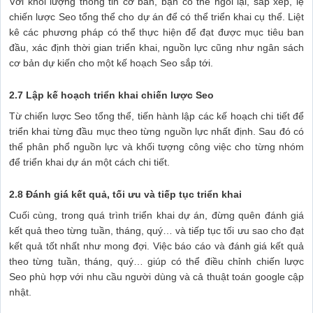
Với khối lượng thông tin cơ bản, bạn có thể ngồi lại, sắp xếp, lệ
chiến lược Seo tổng thể cho dự án để có thể triển khai cụ thể. Liệt
kê các phương pháp có thể thực hiện để đạt được mục tiêu ban
đầu, xác định thời gian triển khai, nguồn lực cũng như ngân sách
cơ bản dự kiến cho một kế hoạch Seo sắp tới.
2.7 Lập kế hoạch triển khai chiến lược Seo
Từ chiến lược Seo tổng thể, tiến hành lập các kế hoạch chi tiết để
triển khai từng đầu mục theo từng nguồn lực nhất định. Sau đó có
thể phân phổ nguồn lực và khối tượng công việc cho từng nhóm
để triển khai dự án một cách chi tiết.
2.8 Đánh giá kết quả, tối ưu và tiếp tục triển khai
Cuối cùng, trong quá trình triển khai dự án, đừng quên đánh giá
kết quả theo từng tuần, tháng, quý… và tiếp tục tối ưu sao cho đạt
kết quả tốt nhất như mong đợi. Việc báo cáo và đánh giá kết quả
theo từng tuần, tháng, quý… giúp có thể điều chỉnh chiến lược
Seo phù hợp với nhu cầu người dùng và cả thuật toán google cập
nhật.