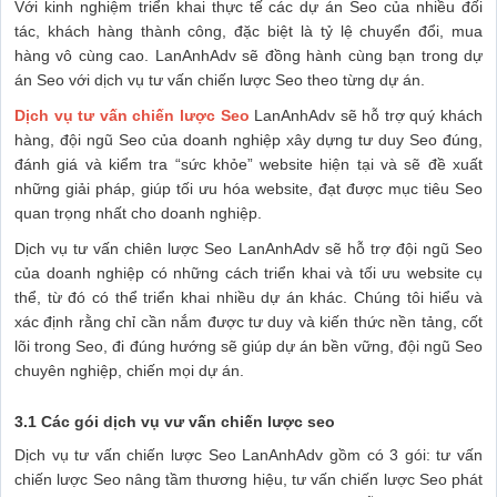
Với kinh nghiệm triển khai thực tế các dự án Seo của nhiều đối
tác, khách hàng thành công, đặc biệt là tỷ lệ chuyển đổi, mua
hàng vô cùng cao. LanAnhAdv sẽ đồng hành cùng bạn trong dự
án Seo với dịch vụ tư vấn chiến lược Seo theo từng dự án.
Dịch vụ tư vấn chiến lược Seo
LanAnhAdv sẽ hỗ trợ quý khách
hàng, đội ngũ Seo của doanh nghiệp xây dựng tư duy Seo đúng,
đánh giá và kiểm tra “sức khỏe” website hiện tại và sẽ đề xuất
những giải pháp, giúp tối ưu hóa website, đạt được mục tiêu Seo
quan trọng nhất cho doanh nghiệp.
Dịch vụ tư vấn chiên lược Seo LanAnhAdv sẽ hỗ trợ đội ngũ Seo
của doanh nghiệp có những cách triển khai và tối ưu website cụ
thể, từ đó có thể triển khai nhiều dự án khác. Chúng tôi hiểu và
xác định rằng chỉ cần nắm được tư duy và kiến thức nền tảng, cốt
lõi trong Seo, đi đúng hướng sẽ giúp dự án bền vững, đội ngũ Seo
chuyên nghiệp, chiến mọi dự án.
3.1 Các gói dịch vụ vư vấn chiến lược seo
Dịch vụ tư vấn chiến lược Seo LanAnhAdv gồm có 3 gói: tư vấn
chiến lược Seo nâng tầm thương hiệu, tư vấn chiến lược Seo phát