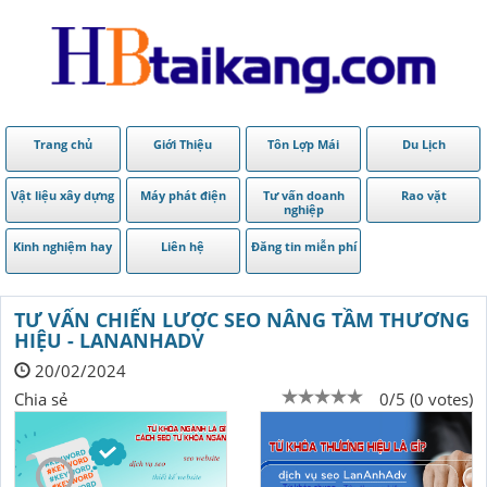
Trang chủ
Giới Thiệu
Tôn Lợp Mái
Du Lịch
Vật liệu xây dựng
Máy phát điện
Tư vấn doanh
Rao vặt
nghiệp
Kinh nghiệm hay
Liên hệ
Đăng tin miễn phí
TƯ VẤN CHIẾN LƯỢC SEO NÂNG TẦM THƯƠNG
HIỆU - LANANHADV
20/02/2024
Chia sẻ
0/5 (0 votes)