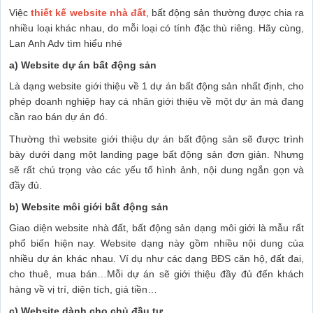
Việc
thiết kế website nhà đất
, bất động sản thường được chia ra
nhiều loại khác nhau, do mỗi loại có tính đặc thù riêng. Hãy cùng,
Lan Anh Adv tìm hiểu nhé
a) Website dự án bất động sản
Là dạng website giới thiệu về 1 dự án bất động sản nhất định, cho
phép doanh nghiệp hay cá nhân giới thiệu về một dự án mà đang
cần rao bán dự án đó.
Thường thì website giới thiệu dự án bất động sản sẽ được trình
bày dưới dạng một landing page bất động sản đơn giản. Nhưng
sẽ rất chú trọng vào các yếu tố hình ảnh, nội dung ngắn gọn và
đầy đủ.
b) Website môi giới bất động sản
Giao diện website nhà đất, bất động sản dạng môi giới là mẫu rất
phổ biến hiện nay. Website dạng này gồm nhiều nội dung của
nhiều dự án khác nhau. Ví dụ như các dạng BĐS căn hộ, đất đai,
cho thuê, mua bán…Mỗi dự án sẽ giới thiệu đầy đủ đến khách
hàng về vị trí, diện tích, giá tiền…
c) Website dành cho chủ đầu tư