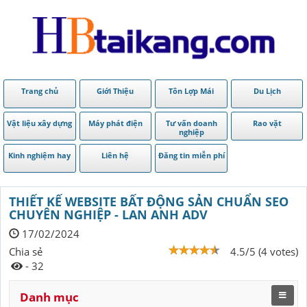
Trang chủ
Giới Thiệu
Tôn Lợp Mái
Du Lịch
Vật liệu xây dựng
Máy phát điện
Tư vấn doanh
Rao vặt
nghiệp
Kinh nghiệm hay
Liên hệ
Đăng tin miễn phí
THIẾT KẾ WEBSITE BẤT ĐỘNG SẢN CHUẨN SEO
CHUYÊN NGHIỆP - LAN ANH ADV
17/02/2024
Chia sẻ
4.5/5 (4 votes)
- 32
Danh mục